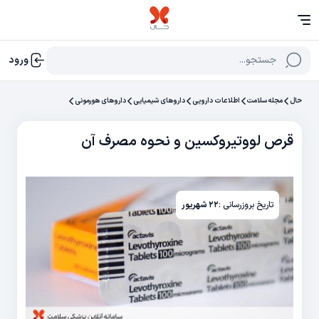
جستجو...
ورود
حال
مجله سلامت
اطلاعات دارویی
داروهای شیمیایی
داروهای هورمونی
قرص لووتیروکسین و نحوه مصرف آن
تاریخ بروزرسانی :
۲۲ شهریور